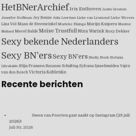
HetBNerArchief
Iris Enthoven
Jackie Groenen
Joy Beune
Jennifer Hoffman
Jutta Leerdam
Lieke van Lexmond
Lieke Wevers
Lisa Vol
Marijn Kuipers
Maan de Steenwinkel
Marieke Elsinga
Maxime
Moïse Trustfull
Merel Baldé
Nina Warink
Roxy Dekker
Meiland
Sexy bekende Nederlanders
Sexy BN'ers
Sexy BN'ers
Shelly Sterk
Stefania
Stijn Fransen
Suzanne Schulting
Sylvana Ijsselmuiden
Vajèn
Librakakis
Victoria Koblenko
van den Bosch
Recente berichten
Gwen van Poorten gaat naakt op Instagram (29 juli
2026)!
juli 30, 2026