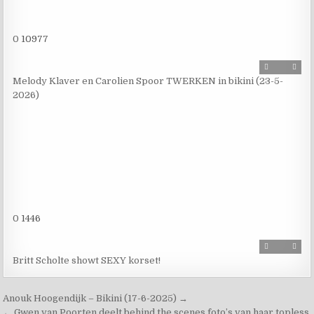
0
10977
Melody Klaver en Carolien Spoor TWERKEN in bikini (23-5-
2026)
0
1446
Britt Scholte showt SEXY korset!
Anouk Hoogendijk – Bikini (17-6-2025) →
← Gwen van Poorten deelt behind the scenes foto’s van haar topless