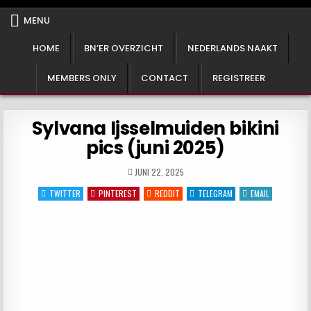
Het BN'er Archief!
Een ode aan de vrouw!
MENU
HOME
BN’ER OVERZICHT
NEDERLANDS NAAKT
MEMBERS ONLY
CONTACT
REGISTREER
Sylvana Ijsselmuiden bikini
pics (juni 2025)
JUNI 22, 2025
TWITTER
PINTEREST
REDDIT
TELEGRAM
EMAIL