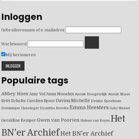
Inloggen
Gebruikersnaam of e-mailadres
Wachtwoord
Mij herinneren
Populaire tags
Abbey Hoes
Amy Vol
Anna Nooshin
Anouk Hoogendijk
Anouk Maas
Davina Michelle
Britt Scholte
Carolien Spoor
Denise Speelman
Emma Heesters
Dominique Hazeleger
Dyantha Brooks
Gaby Blaaser
Het
Gwen van Poorten
Geraldine Kemper
Heleen van Royen
BN'er Archief
Het BN'er Archief