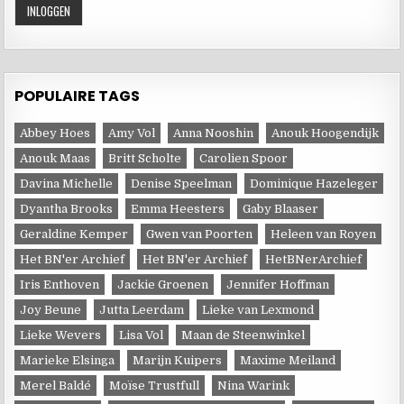
POPULAIRE TAGS
Abbey Hoes
Amy Vol
Anna Nooshin
Anouk Hoogendijk
Anouk Maas
Britt Scholte
Carolien Spoor
Davina Michelle
Denise Speelman
Dominique Hazeleger
Dyantha Brooks
Emma Heesters
Gaby Blaaser
Geraldine Kemper
Gwen van Poorten
Heleen van Royen
Het BN'er Archief
Het BN'er Archief
HetBNerArchief
Iris Enthoven
Jackie Groenen
Jennifer Hoffman
Joy Beune
Jutta Leerdam
Lieke van Lexmond
Lieke Wevers
Lisa Vol
Maan de Steenwinkel
Marieke Elsinga
Marijn Kuipers
Maxime Meiland
Merel Baldé
Moïse Trustfull
Nina Warink