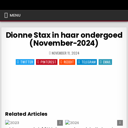
Het BN'er Archief!
Een ode aan de vrouw!
MENU
Dionne Stax in haar ondergoed
(November-2024)
NOVEMBER 11, 2024
TWITTER
PINTEREST
REDDIT
TELEGRAM
EMAIL
Related Articles
0
2377
0
10677