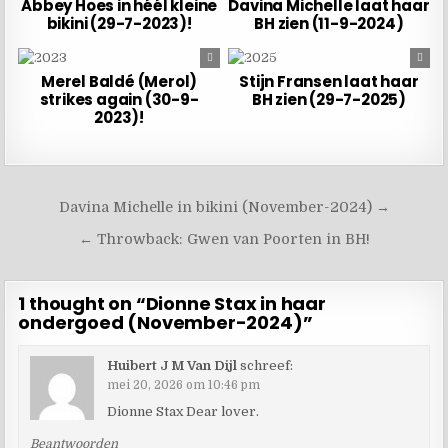
Abbey Hoes in héél kleine
Davina Michelle laat haar
bikini (29-7-2023)!
BH zien (11-9-2024)
0
1408
0
20147
Merel Baldé (Merol)
Stijn Fransen laat haar
strikes again (30-9-
BH zien (29-7-2025)
2023)!
Davina Michelle in bikini (November-2024) →
← Throwback: Gwen van Poorten in BH!
1 thought on “
Dionne Stax in haar
ondergoed (November-2024)
”
Huibert J M Van Dijl
schreef:
mei 20, 2026 om 10:46 pm
Dionne Stax Dear lover.
Beantwoorden