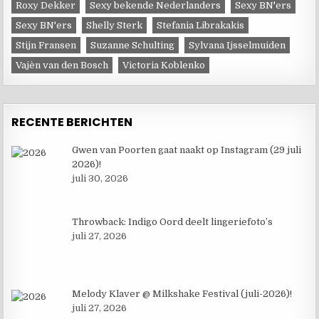
Roxy Dekker
Sexy bekende Nederlanders
Sexy BN'ers
Sexy BN'ers
Shelly Sterk
Stefania Librakakis
Stijn Fransen
Suzanne Schulting
Sylvana Ijsselmuiden
Vajèn van den Bosch
Victoria Koblenko
RECENTE BERICHTEN
Gwen van Poorten gaat naakt op Instagram (29 juli
2026)!
juli 30, 2026
Throwback: Indigo Oord deelt lingeriefoto’s
juli 27, 2026
Melody Klaver @ Milkshake Festival (juli-2026)!
juli 27, 2026