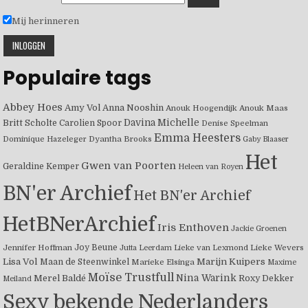
Mij herinneren
Populaire tags
Abbey Hoes
Amy Vol
Anna Nooshin
Anouk Hoogendijk
Anouk Maas
Davina Michelle
Britt Scholte
Carolien Spoor
Denise Speelman
Emma Heesters
Dominique Hazeleger
Dyantha Brooks
Gaby Blaaser
Het
Gwen van Poorten
Geraldine Kemper
Heleen van Royen
BN'er Archief
Het BN'er Archief
HetBNerArchief
Iris Enthoven
Jackie Groenen
Joy Beune
Jennifer Hoffman
Jutta Leerdam
Lieke van Lexmond
Lieke Wevers
Lisa Vol
Marijn Kuipers
Maan de Steenwinkel
Marieke Elsinga
Maxime
Moïse Trustfull
Merel Baldé
Nina Warink
Roxy Dekker
Meiland
Sexy bekende Nederlanders