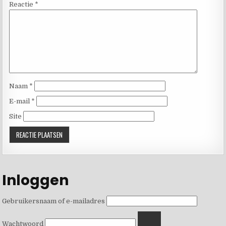
Reactie
*
Naam
*
E-mail
*
Site
Inloggen
Gebruikersnaam of e-mailadres
Wachtwoord