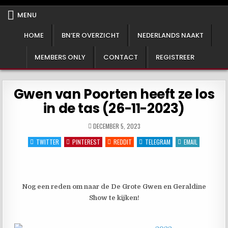
Het BN'er Archief!
Een ode aan de vrouw!
MENU
HOME
BN’ER OVERZICHT
NEDERLANDS NAAKT
MEMBERS ONLY
CONTACT
REGISTREER
Gwen van Poorten heeft ze los
in de tas (26-11-2023)
DECEMBER 5, 2023
TWITTER
PINTEREST
REDDIT
TELEGRAM
EMAIL
Nog een reden om naar de De Grote Gwen en Geraldine
Show te kijken!