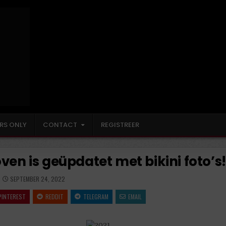
Het BN'er Archief!
Een ode aan de vrouw!
RS ONLY
CONTACT
REGISTREER
ven is geüpdatet met bikini foto’s!
SEPTEMBER 24, 2022
PINTEREST
REDDIT
TELEGRAM
EMAIL