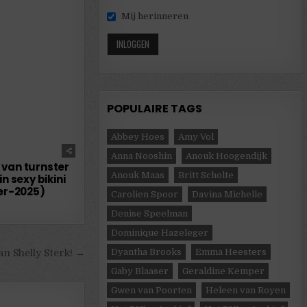
Mij herinneren
POPULAIRE TAGS
Abbey Hoes
Amy Vol
21061
Anna Nooshin
Anouk Hoogendijk
 van turnster
Anouk Maas
Britt Scholte
n sexy bikini
r-2025)
Carolien Spoor
Davina Michelle
Denise Speelman
Dominique Hazeleger
Dyantha Brooks
Emma Heesters
van Shelly Sterk! →
Gaby Blaaser
Geraldine Kemper
Gwen van Poorten
Heleen van Royen