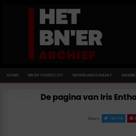
HOME
BN’ER OVERZICHT
NEDERLANDS NAAKT
MEMBE
De pagina van Iris Entho
TWITTER
Share: