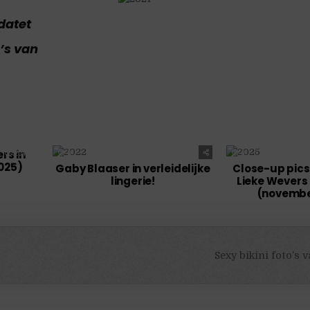
datet
’s van
rs in
20499
0
1844
0
025)
Gaby Blaaser in verleidelijke
Close-up pics
lingerie!
Lieke Wevers i
(novembe
Sexy bikini foto’s 