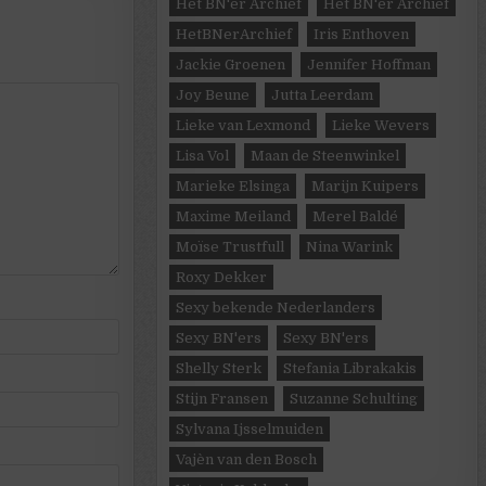
Het BN'er Archief
Het BN'er Archief
HetBNerArchief
Iris Enthoven
Jackie Groenen
Jennifer Hoffman
Joy Beune
Jutta Leerdam
Lieke van Lexmond
Lieke Wevers
Lisa Vol
Maan de Steenwinkel
Marieke Elsinga
Marijn Kuipers
Maxime Meiland
Merel Baldé
Moïse Trustfull
Nina Warink
Roxy Dekker
Sexy bekende Nederlanders
Sexy BN'ers
Sexy BN'ers
Shelly Sterk
Stefania Librakakis
Stijn Fransen
Suzanne Schulting
Sylvana Ijsselmuiden
Vajèn van den Bosch