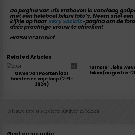
De pagina van Iris Enthoven is vandaag geüp
met een heleboel bikini foto’s. Neem snel een
kijkje
op haar
Sexy Socials
-pagina om de foto
deze prachtige vrouw te checken!
HetBN’erArchief.
Related Articles
0
11051
Turnster Lieke Weve
0
bikini (augustus-2
Gwen van Poorten laat
borsten de vrije loop (2-9-
2024)
← Nieuwe foto’s! Nicolette Kluijver in bikini!
Geef een reactie